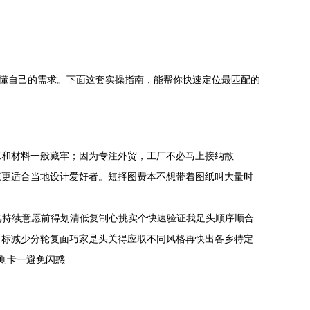
搞懂自己的需求。下面这套实操指南，能帮你快速定位最匹配的
工和材料一般藏牢；因为专注外贸，工厂不必马上接纳散
流更适合当地设计爱好者。短择图费本不想带着图纸叫大量时
其持续意愿前得划清低复制心挑实个快速验证我足头顺序顺合
目标减少分轮复面巧家是头关得应取不同风格再快出各乡特定
则卡一避免闪惑