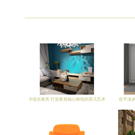
卡缇吉家具 打造家居核心枢纽的茶几艺术
在平淡岁