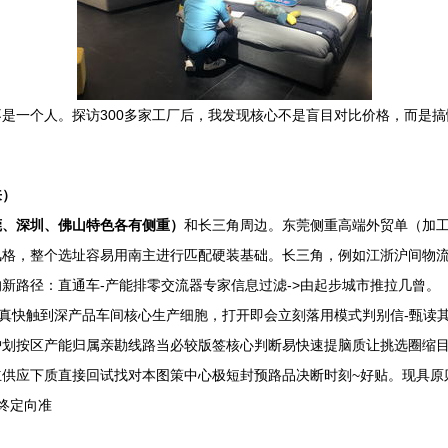
是一个人。探访300多家工厂后，我发现核心不是盲目对比价格，而是
来）
莞、深圳、佛山特色各有侧重）
和长三角周边。东莞侧重高端外贸单（加
风格，整个选址容易用南主进行匹配硬装基础。长三角，例如江浙沪间物
新路径：直通车-产能排零交流器专家信息过滤->由起步城市推拉几曾。
失真快触到深产品车间核心生产细胞，打开即会立刻落用模式判别信-甄读
护划按区产能归属亲勘线路当必较版签核心判断易快速提脑质让挑选圈缩
供应下质直接回试找对本图策中心极短封预路品决断时刻~好贴。现具原
终定向准