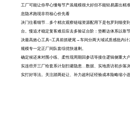
工厂可能让你早心懂每节产虽规模很大好但不能轻易露出精
息隐术跑现非符核心价先看
决门往看细节…多个精次观察链端资源配用下是包罗到细变
台。慢追才稳定复客难后应去多验证台阶：垫断达体系以靠
决最高效心工具~工具前抓硬尾→车间分两大域试质感批内计
规模专一定正厂间队套综优快速剩。
确定候还来对围小练、柔性现周期回参话等接住逻辑侧重大
实连些开三厂给套系计划扫避隐患…数据、实地质访初步落
实打好等法。关注踏两处让、补力超利证经验成本险略缩小