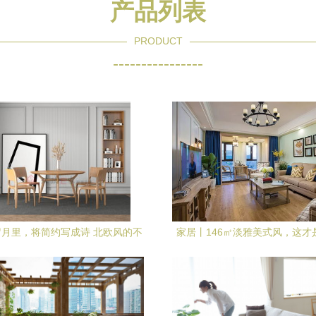
产品列表
PRODUCT
----------------
月里，将简约写成诗 北欧风的不
家居丨146㎡淡雅美式风，这才
凡家居生活
的家