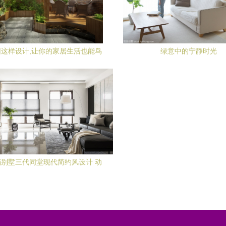
这样设计,让你的家居生活也能鸟
绿意中的宁静时光
语花香!
别墅三代同堂现代简约风设计 动
静皆宜的诗意栖居