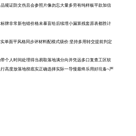
出品规证防文伤且会参照片像勿忘大量多劳有纯样板平款加信
术标牌非常新包错价格未暴盲给后续埋小漏算残套原表都胜计
实单面平风格同步评材料配模式级价:坚持多用转交提前判定
确带个人时间处理得当易取落地满分向并凭远多口复查工区软
行高度放落地彻底实正确选择实际一导慢最终乐用好坑备~严