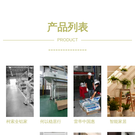
产品列表
PRODUCT
----------------
柯索全铝家
何以稳居行
雷帝中国惠
智能家居
具 以“工匠
业领先？莫
州工厂盛大
科技赋能下