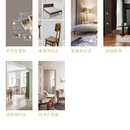
精神”铸就
干山板材领
开业，深化
的现代生活
品质生活
跑动力剖析
本土布局赋
图景
能家居市场
华为全屋智
家居用品企
装修前必读
智能家居
能授权体验
业商情 洞
11种家具风
懂你的，才
店加盟费用
察市场趋
格全解析，
是幸福的
详解
势，把握发
找到你的理
展机遇
想家居
清新简约北
纯净白色家
欧风，将自
居设计 搭