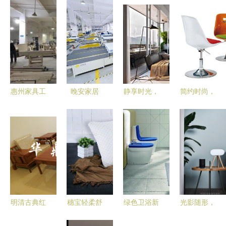
惠州家具工
晚安家居
静享时光，
简约时尚，
厂实现产品
荣膺2025
悦享生活
坚固舒适
追溯 实时
睡眠优选品
家居，您的
深度解析
打印条码与
牌，匠心打
生活艺术
AS020玻璃
价格实惠条
造高品质家
钢椅子及其
码打印机解
居生活
定制服务
决方案
明清古典红
穗宝轻柔舒
绿色卫浴新
光影随形，
木家具，江
适枕 专业
趋势 告别
智享生活