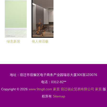
南之韵 探
支撑，安享
传统陶瓷，
手势感应台
秘大联华鼎
整夜好眠
迈向可循环
灯的静物摄
六套件软体
材料时代
影艺术
沙发
绿意新居
俗人俗话极
简约清新家
简家 给空
居植物与摆
间做减法，
件的美学融
为生活做加
合
法
地址：宿迁市宿豫区电子商务产业园瑞谷大厦305室JZ0076
电话：0312-82**
Copyright © 2026
www.9tngll.com
家居
宿迁福众贸易有限公司
家居
版
权所有
Sitemap