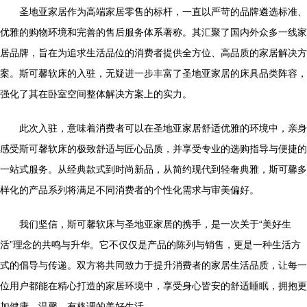
圣地亚家居作为高端家居零售的标杆，一直以严苛的品牌遴选标准、
优雅的购物环境和完善的售后服务体系著称。其汇聚了国内外众多一线家
居品牌，旨在为追求生活品位的消费者提供全方位、高品质的家居解决方
案。斯可馨软床的入驻，无疑进一步丰富了圣地亚家居的床具品类阵容，
强化了其在卧室空间整体解决方案上的实力。
此次入驻，意味着消费者可以在圣地亚家居舒适优雅的环境中，亲身
感受斯可馨软床的极致舒适与匠心品质，并享受专业的选购指导与便捷的
一站式服务。从经典款式到时尚新品，从简约现代到轻奢典雅，斯可馨多
样化的产品系列将满足不同消费者的个性化需求与审美偏好。
我们坚信，斯可馨软床与圣地亚家居的携手，是一次关于“美好生
活”理念的共鸣与升华。它不仅仅是产品的陈列与销售，更是一种生活方
式的倡导与传递。双方将共同致力于提升消费者的家居生活品质，让每一
位用户都能在精心打造的家居环境中，享受身心皆安的舒适睡眠，拥抱更
加健康、温馨、有格调的美好生活。