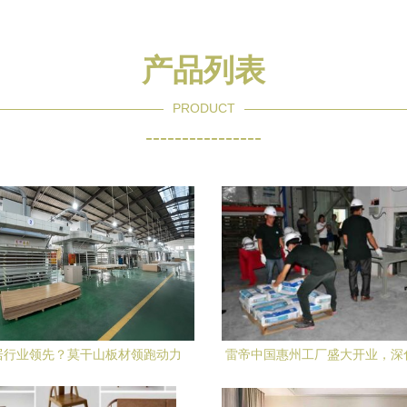
产品列表
PRODUCT
----------------
居行业领先？莫干山板材领跑动力
雷帝中国惠州工厂盛大开业，深
剖析
局赋能家居市场