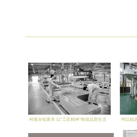
柯索全铝家具 以“工匠精神”铸就品质生活
何以稳