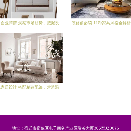
企业商情 洞察市场趋势，把握发
装修前必读 11种家具风格全解
展机遇
的理想家居
家居设计 搭配精致配饰，营造温
暖而舒适的居家氛围
地址：宿迁市宿豫区电子商务产业园瑞谷大厦305室JZ0076