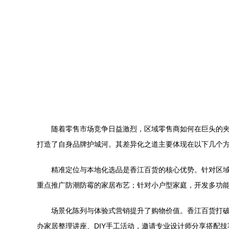
随着零售市场竞争日益激烈，区域零售商如何在巨头的
打造了自身品牌护城河。其差异化之道主要体现在以下几个
精准定位与本地化选品是香江百货的核心优势。针对区
重点推广防潮防霉的家居布艺；针对小户型家庭，开发多功
场景化陈列与体验式营销提升了购物价值。香江百货打
办家居整理讲座、DIY手工活动，邀请专业设计师分享搭配