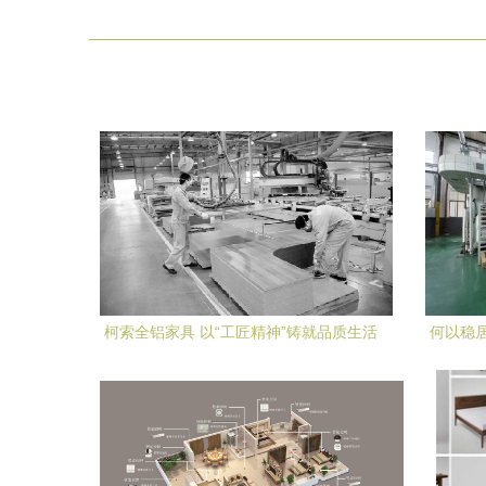
柯索全铝家具 以“工匠精神”铸就品质生活
何以稳