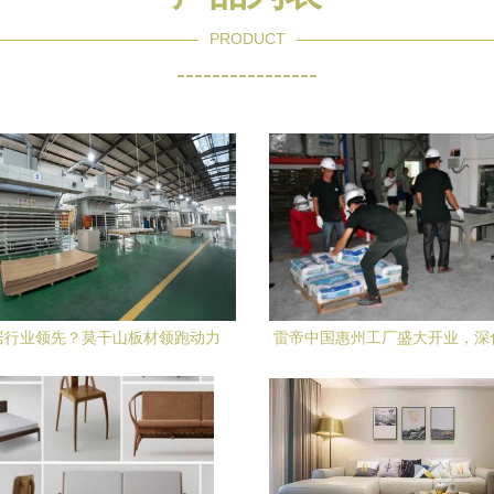
PRODUCT
----------------
居行业领先？莫干山板材领跑动力
雷帝中国惠州工厂盛大开业，深
剖析
局赋能家居市场